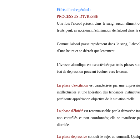
Effets d’ordre général :
PROCESSUS D'IVRESSE
Une fois l'alcool présent dans le sang, aucun aliment 
fruits peut, en accélérant l'élimination de l'alcool dans le
Comme l'alcool passe rapidement dans le sang, l’alcoo
d’une heure et ne décroît que lentement.
L'ivresse alcoolique est caractérisée par trois phases su
état de dépression pouvant évoluer vers le coma.
La phase d'excitation
est caractérisée par une impression
intellectuelles et une libération des tendances instincti
perd toute appréciation objective de la situation réelle.
La phase d'ébriété
est reconnaissable par la démarche inst
non contrôlés et non coordonnés; elle se manifeste pa
diarrhée.
La phase dépressive
conduit le sujet au sommeil. Quelqu