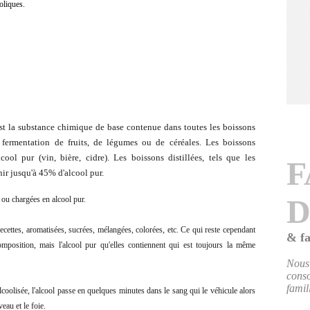
oliques.
est la substance chimique de base contenue dans toutes les boissons
a fermentation de fruits, de légumes ou de céréales. Les boissons
l pur (vin, bière, cidre). Les boissons distillées, tels que les
F
nir jusqu'à 45% d'alcool pur.
 ou chargées en alcool pur.
ecettes, aromatisées, sucrées, mélangées, colorées, etc. Ce qui reste cependant
& fa
composition, mais l'alcool pur qu'elles contiennent qui est toujours la même
Nou
cons
famil
oolisée, l'alcool passe en quelques minutes dans le sang qui le véhicule alors
eau et le foie.