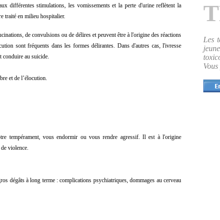
T
aux différentes stimulations, les vomissements et la perte d'urine reflètent la
 traité en milieu hospitalier.
cinations, de convulsions ou de délires et peuvent être à l'origine des réactions
Les 
ution sont fréquents dans les formes délirantes. Dans d'autres cas, l'ivresse
jeu
t conduire au suicide.
toxic
Vous 
re et de l’élocution.
otre tempérament, vous endormir ou vous rendre agressif. Il est à l'origine
s de violence.
e gros dégâts à long terme : complications psychiatriques, dommages au cerveau