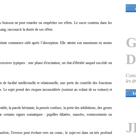
ou boisson ne peut retarder ou empêcher ses effets. Le sucre contenu dans les
 sang, raccourcir la durée de ses effets.
G
lémie commence sitôt après l’absorption. Elle atteint son maximum en moins
D
ccessives typiques : une phase d'excitation, un état d'ébriété auquel succède un
Cons
les d
 de facilité intellectuelle et relationnelle, une perte du contrôle des fonctions
ves. Le sujet prend des risques inconsidérés (surtout au volant de sa voiture) et
able, la parole hésitante, la pensée confuse, la perte des inhibitions, des gestes
r certains signes somatiques : pupilles dilatées, nausées, vomissements ou
J
efois, l'ivresse peut évoluer vers un coma ; le sujet est dans un très profond