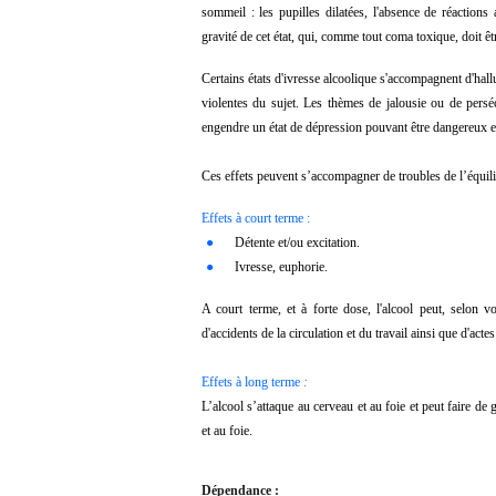
sommeil : les pupilles dilatées, l'absence de réactions 
gravité de cet état, qui, comme tout coma toxique, doit être
Certains états d'ivresse alcoolique s'accompagnent d'hallu
violentes du sujet. Les thèmes de jalousie ou de perséc
engendre un état de dépression pouvant être dangereux e
Ces effets peuvent s’accompagner de troubles de l’équilib
Effets à court terme :
●
Détente et/ou excitation.
●
Ivresse, euphorie.
A court terme, et à forte dose, l'alcool peut, selon v
d'accidents de la circulation et du travail ainsi que d'acte
Effets à long terme
:
L’alcool s’attaque au cerveau et au foie et peut faire d
et au foie.
Dépendance :